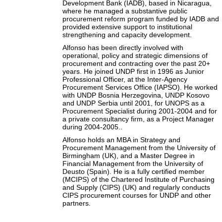
Development Bank (IADB), based in Nicaragua,
where he managed a substantive public
procurement reform program funded by IADB and
provided extensive support to institutional
strengthening and capacity development.
Alfonso has been directly involved with
operational, policy and strategic dimensions of
procurement and contracting over the past 20+
years. He joined UNDP first in 1996 as Junior
Professional Officer, at the Inter-Agency
Procurement Services Office (IAPSO). He worked
with UNDP Bosnia Herzegovina, UNDP Kosovo
and UNDP Serbia until 2001, for UNOPS as a
Procurement Specialist during 2001-2004 and for
a private consultancy firm, as a Project Manager
during 2004-2005..
Alfonso holds an MBA in Strategy and
Procurement Management from the University of
Birmingham (UK), and a Master Degree in
Financial Management from the University of
Deusto (Spain). He is a fully certified member
(MCIPS) of the Chartered Institute of Purchasing
and Supply (CIPS) (UK) and regularly conducts
CIPS procurement courses for UNDP and other
partners.