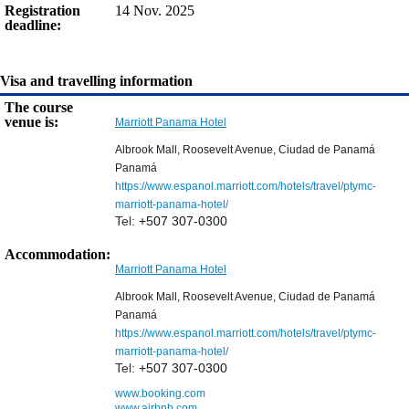
Registration
14 Nov. 2025
deadline:
Visa and travelling information
The course
venue is:
Marriott Panama Hotel
Albrook Mall, Roosevelt Avenue
,
Ciudad de Panamá
Panamá
https://www.espanol.marriott.com/hotels/travel/ptymc-
marriott-panama-hotel/
Tel:
+507 307-0300
Accommodation:
Marriott Panama Hotel
Albrook Mall, Roosevelt Avenue
,
Ciudad de Panamá
Panamá
https://www.espanol.marriott.com/hotels/travel/ptymc-
marriott-panama-hotel/
Tel:
+507 307-0300
www.booking.com
www.airbnb.com