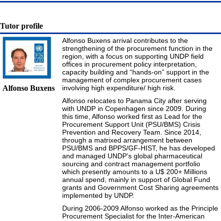
Tutor profile
Alfonso Buxens arrival contributes to the
strengthening of the procurement function in the
region, with a focus on supporting UNDP field
offices in procurement policy interpretation,
capacity building and “hands-on” support in the
management of complex procurement cases
involving high expenditure/ high risk.
Alfonso Buxens
Alfonso relocates to Panama City after serving
with UNDP in Copenhagen since 2009. During
this time, Alfonso worked first as Lead for the
Procurement Support Unit (PSU/BMS) Crisis
Prevention and Recovery Team. Since 2014,
through a matrixed arrangement between
PSU/BMS and BPPS/GF-HIST, he has developed
and managed UNDP’s global pharmaceutical
sourcing and contract management portfolio
which presently amounts to a U$ 200+ Millions
annual spend, mainly in support of Global Fund
grants and Government Cost Sharing agreements
implemented by UNDP.
During 2006-2009 Alfonso worked as the Principle
Procurement Specialist for the Inter-American