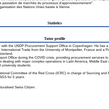
 de passation de marchés du processus d'approvisionnement". 

organisation des Nations Unies basée à Vienne
Statistics
Tutor profile
 with the UNDP Procurement Support Office in Copenhagen. He has a b
of International Trade from the University of Montpellier, France and
tzerland.
rt Office during the COVID crisis, providing procurement services to
s dealing with major complex operations in Latin America, Middle East a
 university students.
ational Committee of the Red Cross (ICRC) in charge of Sourcing and P
 SGS for 5 years.
aturalised Swiss Citizen.