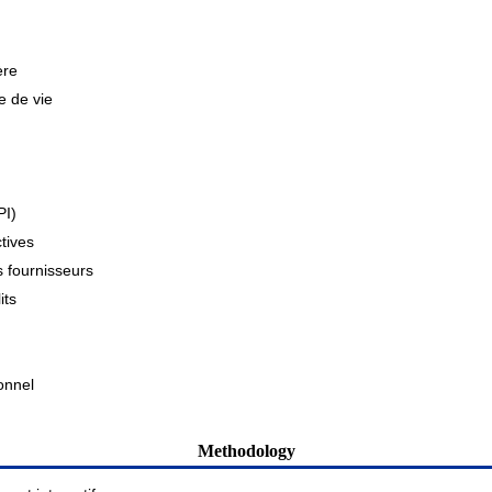
ère
e de vie
PI)
tives
s fournisseurs
its
onnel
Methodology