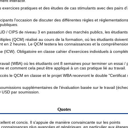
ent interactif.
es exercices pratiques et des études de cas stimulants avec des pairs d
icipants l'occasion de discuter des différentes règles et réglementati
publiques.
NUD / CIPS de niveau 3 en passation des marchés publics, les étudiants d
ltiples (QCM) réalisé au cours de la formation, où les étudiants doive
nt en 2 heures. Le QCM testera les connaissances et la compréhensio
se (ICW). Obligatoire en classe cahier d'exercices individuels à complé
le travail (WBA) où les étudiants ont 8 semaines pour terminer un essai 
 et comment cela peut être appliqué à un cas pratique lié au travail.
uccès le QCM en classe et le projet WBA recevront le double "Certific
oumissions supplémentaires de l'évaluation basée sur le travail (échec 
0 USD par soumission.
Quotes
llent et concis. Il s'appuie de manière convaincante sur les points 

 connaissances plus avancées et génériques, en particulier aux étapes 