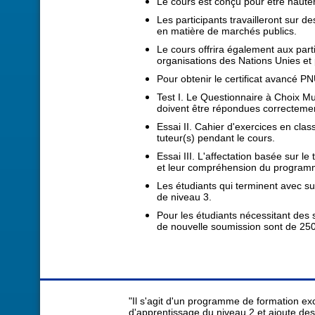
Le cours est conçu pour être hautem
Les participants travailleront sur d
en matière de marchés publics.
Le cours offrira également aux part
organisations des Nations Unies et 
Pour obtenir le certificat avancé P
Test I. Le Questionnaire à Choix Mu
doivent être répondues correcteme
Essai II. Cahier d'exercices en clas
tuteur(s) pendant le cours.
Essai III. L'affectation basée sur 
et leur compréhension du programme
Les étudiants qui terminent avec s
de niveau 3.
Pour les étudiants nécessitant des s
de nouvelle soumission sont de 25
"Il s'agit d'un programme de formation exce
d'apprentissage du niveau 2 et ajoute des