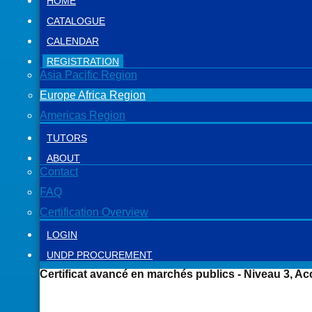
HOME
CATALOGUE
CALENDAR
REGISTRATION
Asia Pacific Region
Europe Africa Region
Americas Region
TUTORS
ABOUT
Contact
FAQ
Certification Overview
LOGIN
UNDP PROCUREMENT
Certificat avancé en marchés publics - Niveau 3, Ac