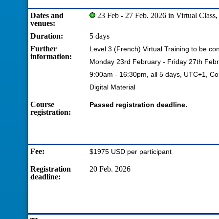
Dates and
23 Feb - 27 Feb. 2026 in Virtual Clas
venues:
Duration:
5 days
Further
Level 3 (French) Virtual Training to be 
information:
Monday 23rd February - Friday 27th Feb
9:00am - 16:30pm, all 5 days, UTC+1, 
Digital Material
Course
Passed registration deadline.
registration:
Fee:
$1975 USD per participant
Registration
20 Feb. 2026
deadline: