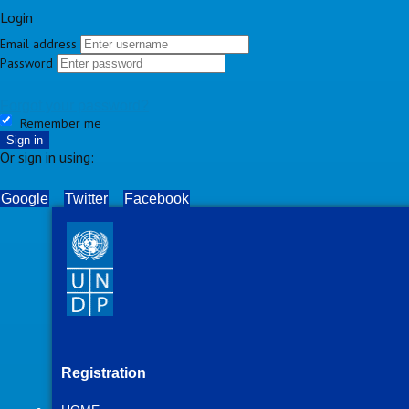
Login
Email address
Password
Forgot your password?
Remember me
Sign in
Or sign in using:
Google
Twitter
Facebook
Registration